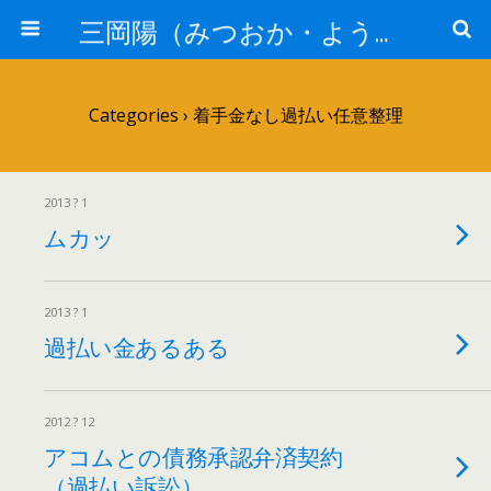
三岡陽（みつおか・よう）司法書士の骨【司法書士法人静岡】
Categories ›
着手金なし過払い任意整理
2013 ? 1
ムカッ
2013 ? 1
過払い金あるある
2012 ? 12
アコムとの債務承認弁済契約
（過払い訴訟）