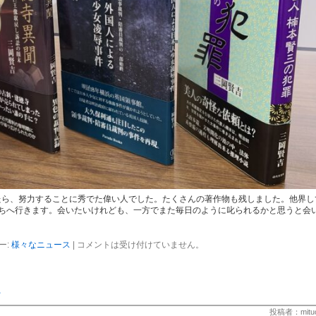
たら、努力することに秀でた偉い人でした。たくさんの著作物も残しました。他界し
っちへ行きます。会いたいけれども、一方でまた毎日のように叱られるかと思うと会
ー:
様々なニュース
|
コメントは受け付けていません。
・
投稿者：mitu