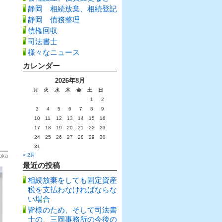
静岡 相続放棄、相続登記
静岡 債務整理
債権回収
司法書士
様々なニュース
カレンダー
2026年8月
月
火
水
木
金
土
日
1
2
3
4
5
6
7
8
9
10
11
12
13
14
15
16
17
18
19
20
21
22
23
24
25
26
27
28
29
30
31
« 2月
oka
最近の投稿
相続放棄をしても固定資産
税を支払わなければならな
い場合
皆様のため、そして司法書
士の、三岡事務所の今後の