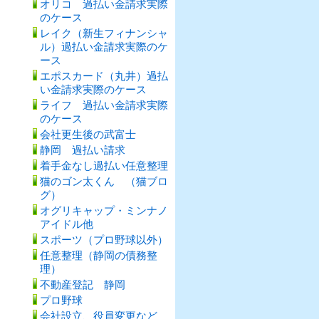
オリコ 過払い金請求実際
のケース
レイク（新生フィナンシャ
ル）過払い金請求実際のケ
ース
エポスカード（丸井）過払
い金請求実際のケース
ライフ 過払い金請求実際
のケース
会社更生後の武富士
静岡 過払い請求
着手金なし過払い任意整理
猫のゴン太くん （猫ブロ
グ）
オグリキャップ・ミンナノ
アイドル他
スポーツ（プロ野球以外）
任意整理（静岡の債務整
理）
不動産登記 静岡
プロ野球
会社設立、役員変更など