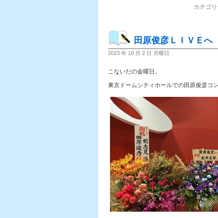
カテゴリ
田原俊彦ＬＩＶＥへ
2023 年 10 月 2 日 月曜日
こないだの金曜日。
東京ドームシティホールでの田原俊彦コ