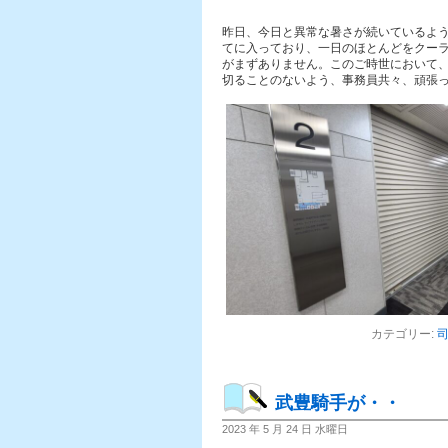
昨日、今日と異常な暑さが続いているよ
てに入っており、一日のほとんどをクー
がまずありません。このご時世において
切ることのないよう、事務員共々、頑張
カテゴリー:
武豊騎手が・・
2023 年 5 月 24 日 水曜日