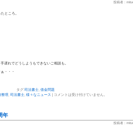
投稿者：mitu
ったところ。
う手遅れでどうしようもできないご相談も。
なぁ・・・
タグ:
司法書士
,
借金問題
務整理
,
司法書士
,
様々なニュース
|
コメントは受け付けていません。
周年
投稿者：mitu