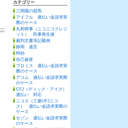
カテゴリー
三岡陽の競馬
アイフル 過払い金請求実
際のケース
丸和商事（ニコニコクレジ
oka
ット） 民事再生後
裁判文書等記載例
静岡 遺言
時効
自己破産
プロミス 過払い金請求実
際のケース
アコム 過払い金請求実際
のケース
CFJ（ディック・アイク）
過払い 対応
ニコス（三菱UFJニコ
ス） 過払い金請求実際の
ケース
セゾン 過払い金請求実際
のケース