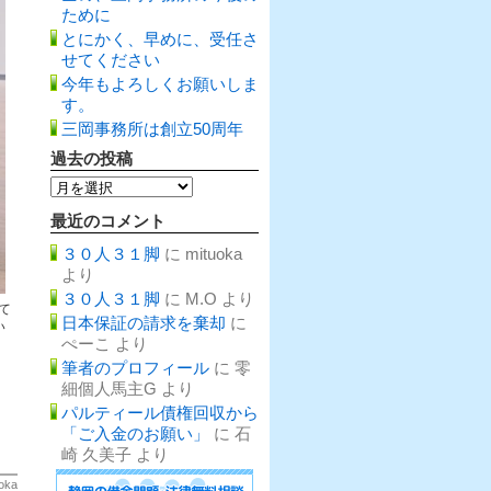
ために
とにかく、早めに、受任さ
せてください
今年もよろしくお願いしま
す。
三岡事務所は創立50周年
過去の投稿
過
去
の
最近のコメント
投
稿
３０人３１脚
に
mituoka
より
３０人３１脚
に
M.O
より
て
日本保証の請求を棄却
に
い
ぺーこ
より
筆者のプロフィール
に
零
細個人馬主G
より
パルティール債権回収から
「ご入金のお願い」
に
石
崎 久美子
より
oka