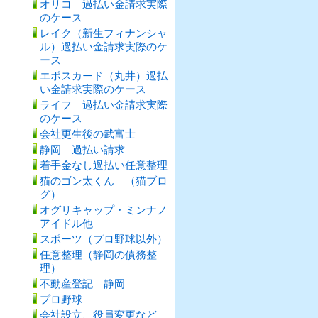
オリコ 過払い金請求実際
のケース
レイク（新生フィナンシャ
ル）過払い金請求実際のケ
ース
エポスカード（丸井）過払
い金請求実際のケース
ライフ 過払い金請求実際
のケース
会社更生後の武富士
静岡 過払い請求
着手金なし過払い任意整理
猫のゴン太くん （猫ブロ
グ）
オグリキャップ・ミンナノ
アイドル他
スポーツ（プロ野球以外）
任意整理（静岡の債務整
理）
不動産登記 静岡
プロ野球
会社設立、役員変更など