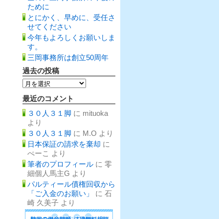
ために
とにかく、早めに、受任さ
せてください
今年もよろしくお願いしま
す。
三岡事務所は創立50周年
過去の投稿
過
去
の
最近のコメント
投
稿
３０人３１脚
に
mituoka
より
３０人３１脚
に
M.O
より
日本保証の請求を棄却
に
ぺーこ
より
筆者のプロフィール
に
零
細個人馬主G
より
パルティール債権回収から
「ご入金のお願い」
に
石
崎 久美子
より