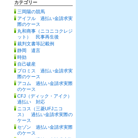
カテゴリー
三岡陽の競馬
アイフル 過払い金請求実
際のケース
丸和商事（ニコニコクレジ
ット） 民事再生後
裁判文書等記載例
静岡 遺言
時効
自己破産
プロミス 過払い金請求実
際のケース
アコム 過払い金請求実際
のケース
CFJ（ディック・アイク）
過払い 対応
ニコス（三菱UFJニコ
ス） 過払い金請求実際の
ケース
セゾン 過払い金請求実際
のケース