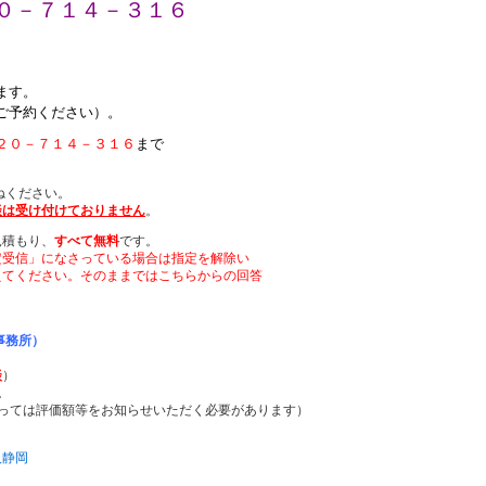
０－７１４－３１６
ます。
ご予約ください）。
２０－７１４－３１６
まで
ねください。
談は受け付けておりません
。
見積もり、
すべて無料
です。
定受信」になさっている場合は指定を解除い
てください。そのままではこちらからの回答
事務所）
談
）
。
っては評価額等をお知らせいただく必要があります）
）
人静岡