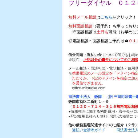
フリーダイヤル ０１２
無料メール相談
は
こちら
をクリック！
無料面談相談
（要予約）も承っており
※面談相談は
土日も
可能（お早めに
◎電話相談・面談相談ご予約は☎
０１
借金問題・過払い金
について何でもお尋
※現在、
上記以外の事件についてのご相
メール相談・面談相談・電話相談・費用
※
携帯電話のメール設定を「ドメイン指
ただくか、下記のドメインを指定に加え
を受信できません。
office-mitsuoka.com
司法書士法人 静岡 （旧 三岡司法書士
静岡市葵区二番町１－９
（
０１２０－７１４－３１６無料電話相
●債務整理に関する初期費用・着手金ゼロ
●登記費用見積もり無料（登記の種類によ
他の債務整理関連サイトのご紹介（２件
過払い金請求ガイド
司法書士法