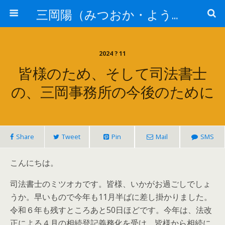
三岡陽（みつおか・よう）司法書士の骨【司法書士法人静岡】
2024 ? 11
皆様のため、そして司法書士
の、三岡事務所の今後のために
Share
Tweet
Pin
Mail
SMS
こんにちは。
司法書士のミツオカです。皆様、いかがお過ごしでしょ
うか。早いもので今年も11月半ばに差し掛かりました。
令和６年も残すところあと50日ほどです。今年は、法改
正による４月の相続登記義務化を受け、皆様から相続に