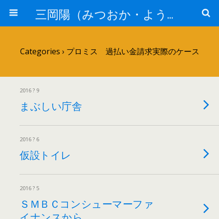
三岡陽（みつおか・よう）司法書士の骨【司法書士法人静岡】
Categories ›
プロミス 過払い金請求実際のケース
2016 ? 9
まぶしい庁舎
2016 ? 6
仮設トイレ
2016 ? 5
ＳＭＢＣコンシューマーファ
イナンスから