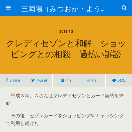
三岡陽（みつおか・よう）司法書士の骨【司法書士法人静岡】
2011 ? 3
クレディセゾンと和解 ショッ
ピングとの相殺 過払い訴訟
Share
Tweet
Pin
Mail
SMS
平成３年、Ａさんはクレディセゾンとカード契約を締
結
その後、セゾンカードをショッピングやキャッシング
で利用し続けた