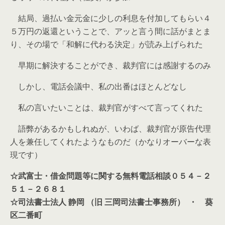
結局、過払い金元金に少しの利息を付加してもらい４
５万円の返還ということで、アッと言う間に話がまとま
り、その場で「和解に代わる決定」が読み上げられた
早期に解決することができ、裁判官には感謝するのみ
しかし、電話会議中、私の出番はほとんどなし
私の言いたいことは、裁判官がすべて言ってくれた
語弊があるかもしれぬが、いわば、裁判官が原告代理
人を兼任してくれたようなものだ（かなりオーバーな表
現です）
☆武富士・借金問題等に関する無料電話相談０５４－２
５１－２６８１
☆司法書士法人 静岡 （旧 三岡司法書士事務所） ・ 葵
区二番町