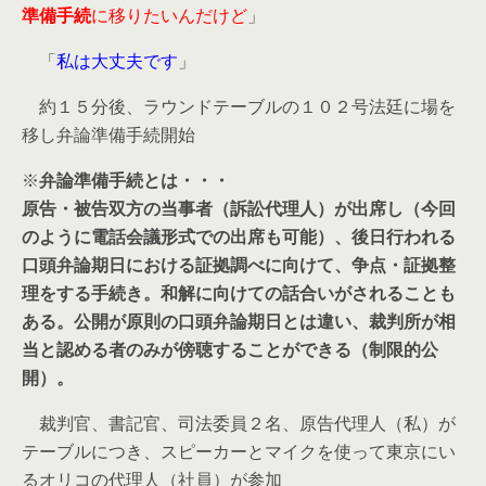
準備手続
に移りたいんだけど
」
「
私は大丈夫です
」
約１５分後、ラウンドテーブルの１０２号法廷に場を
移し弁論準備手続開始
※
弁論準備手続とは・・・
原告・被告双方の当事者（訴訟代理人）が出席し（今回
のように電話会議形式での出席も可能）、後日行われる
口頭弁論期日における証拠調べに向けて、争点・証拠整
理をする手続き。和解に向けての話合いがされることも
ある。公開が原則の口頭弁論期日とは違い、裁判所が相
当と認める者のみが傍聴することができる（制限的公
開）。
裁判官、書記官、司法委員２名、原告代理人（私）が
テーブルにつき、スピーカーとマイクを使って東京にい
るオリコの代理人（社員）が参加