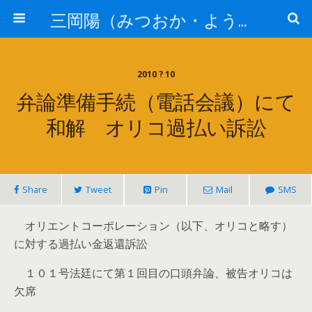
三岡陽（みつおか・よう）司法書士の骨【司法書士法人静岡】
2010 ? 10
弁論準備手続（電話会議）にて
和解 オリコ過払い訴訟
Share
Tweet
Pin
Mail
SMS
オリエントコーポレーション（以下、オリコと略す）
に対する過払い金返還訴訟
１０１号法廷にて第１回目の口頭弁論、被告オリコは
欠席