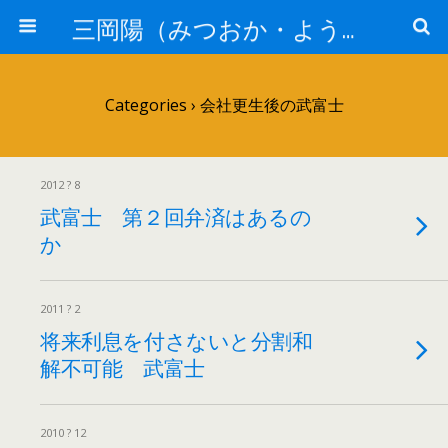
三岡陽（みつおか・よう）司法書士の骨【司法書士法人静岡】
Categories ›
会社更生後の武富士
2012 ? 8
武富士 第２回弁済はあるの
か
2011 ? 2
将来利息を付さないと分割和
解不可能 武富士
2010 ? 12