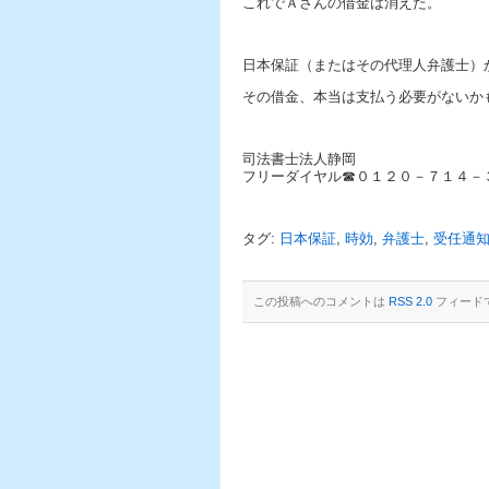
これでＡさんの借金は消えた。
日本保証（またはその代理人弁護士）
その借金、本当は支払う必要がないか
司法書士法人静岡
フリーダイヤル☎０１２０－７１４－
タグ:
日本保証
,
時効
,
弁護士
,
受任通
この投稿へのコメントは
RSS 2.0
フィード