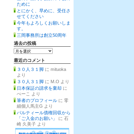
ために
とにかく、早めに、受任さ
せてください
今年もよろしくお願いしま
す。
三岡事務所は創立50周年
過去の投稿
過
去
の
最近のコメント
投
稿
３０人３１脚
に
mituoka
より
３０人３１脚
に
M.O
より
日本保証の請求を棄却
に
ぺーこ
より
筆者のプロフィール
に
零
細個人馬主G
より
パルティール債権回収から
「ご入金のお願い」
に
石
崎 久美子
より