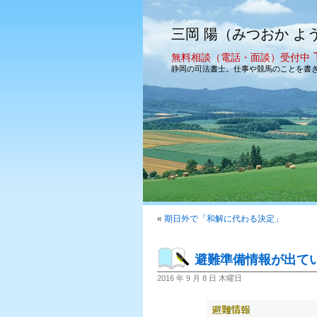
三岡 陽（みつおか よ
無料相談（電話・面談）受付中
静岡の司法書士。仕事や競馬のことを書
«
期日外で「和解に代わる決定」
避難準備情報が出て
2016 年 9 月 8 日 木曜日