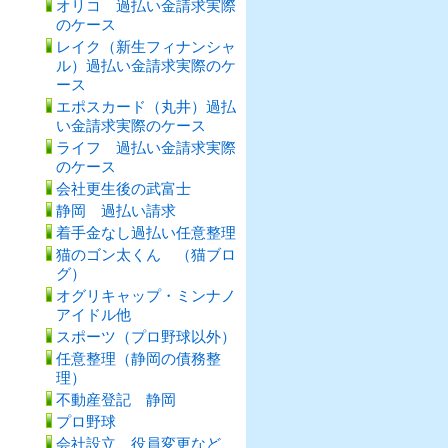
オリコ 過払い金請求実際
のケース
レイク（新生フィナンシャ
ル）過払い金請求実際のケ
ース
エポスカード（丸井）過払
い金請求実際のケース
ライフ 過払い金請求実際
のケース
会社更生後の武富士
静岡 過払い請求
着手金なし過払い任意整理
猫のゴン太くん （猫ブロ
グ）
オグリキャップ・ミンナノ
アイドル他
スポーツ（プロ野球以外）
任意整理（静岡の債務整
理）
不動産登記 静岡
プロ野球
会社設立、役員変更など