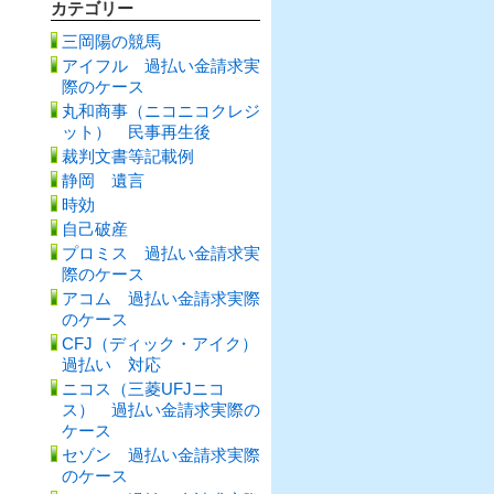
カテゴリー
三岡陽の競馬
アイフル 過払い金請求実
際のケース
丸和商事（ニコニコクレジ
ット） 民事再生後
裁判文書等記載例
静岡 遺言
時効
自己破産
プロミス 過払い金請求実
際のケース
アコム 過払い金請求実際
のケース
CFJ（ディック・アイク）
過払い 対応
ニコス（三菱UFJニコ
ス） 過払い金請求実際の
ケース
セゾン 過払い金請求実際
のケース