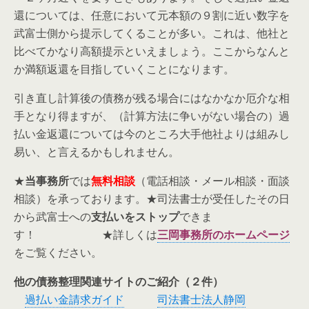
還については、任意において元本額の９割に近い数字を
武富士側から提示してくることが多い。これは、他社と
比べてかなり高額提示といえましょう。ここからなんと
か満額返還を目指していくことになります。
引き直し計算後の債務が残る場合にはなかなか厄介な相
手となり得ますが、（計算方法に争いがない場合の）過
払い金返還については今のところ大手他社よりは組みし
易い、と言えるかもしれません。
★
当事務所
では
無料相談
（電話相談・メール相談・面談
相談）を承っております。★司法書士が受任したその日
から武富士への
支払いをストップ
できま
す！ ★詳しくは
三岡事務所のホームページ
をご覧ください。
他の債務整理関連サイトのご紹介（２件）
過払い金請求ガイド
司法書士法人静岡