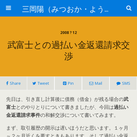
三岡陽（みつおか・よう）司法書士の骨【司法書士法人静岡】
2008 ? 12
武富士との過払い金返還請求交
渉
Share
Tweet
Pin
Mail
SMS
先日は、引き直し計算後に債務（借金）が残る場合の
武
富士
とのやりとりについて書きましたが、今回は
過払い
金返還請求事件
の和解交渉について書いてみます。
まず、取引履歴の開示は遅いほうだと思います。１ヶ月
～２ヶ月近くを要すときもあります。そして過払い金返