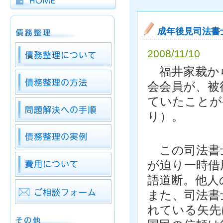
成年後見司法書
2008/11/10
福井家裁から
会会員が、被
ていたことが
り）。
この司法書士
が迫り一時借
語道断。他人
また、司法書
れている矢先